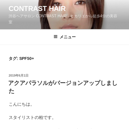
コ
CONTRAST HAIR
ン
渋谷ヘアサロン CONTRAST HAIR－ヒカリエから徒歩4分の美容
テ
室
ン
ツ
メニュー
へ
ス
キ
ッ
タグ:
SPF50+
プ
投
2019年6月1日
稿
アクアパラソルがバージョンアップしまし
日:
た
こんにちは。
スタイリストの柏です。