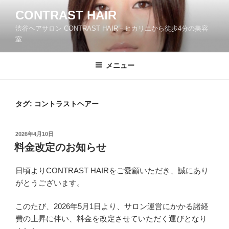
コ
CONTRAST HAIR
ン
渋谷ヘアサロン CONTRAST HAIR－ヒカリエから徒歩4分の美容
テ
室
ン
ツ
メニュー
へ
ス
キ
ッ
タグ:
コントラストヘアー
プ
投
2026年4月10日
稿
料金改定のお知らせ
日:
日頃よりCONTRAST HAIRをご愛顧いただき、誠にあり
がとうございます。
このたび、2026年5月1日より、サロン運営にかかる諸経
費の上昇に伴い、料金を改定させていただく運びとなり