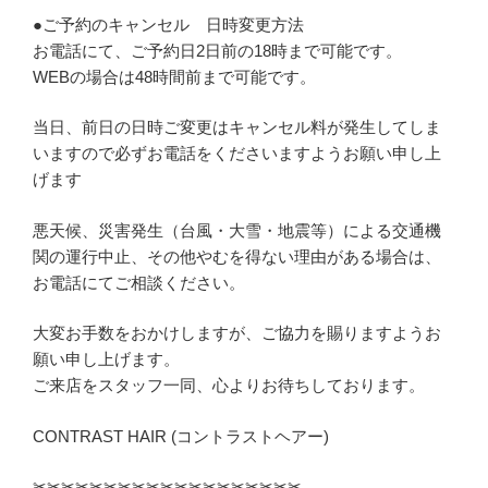
●ご予約のキャンセル 日時変更方法
お電話にて、ご予約日2日前の18時まで可能です。
WEBの場合は48時間前まで可能です。
当日、前日の日時ご変更はキャンセル料が発生してしま
いますので必ずお電話をくださいますようお願い申し上
げます
悪天候、災害発生（台風・大雪・地震等）による交通機
関の運行中止、その他やむを得ない理由がある場合は、
お電話にてご相談ください。
大変お手数をおかけしますが、ご協力を賜りますようお
願い申し上げます。
ご来店をスタッフ一同、心よりお待ちしております。
CONTRAST HAIR (コントラストヘアー)
✂︎✂︎✂︎✂︎✂︎✂︎✂︎✂︎✂︎✂︎✂︎✂︎✂︎✂︎✂︎✂︎✂︎✂︎✂︎