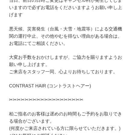
当日、前日の日時ご変更はキャンセル料が発生してしま
いますので必ずお電話をくださいますようお願い申し上
げます
悪天候、災害発生（台風・大雪・地震等）による交通機
関の運行中止、その他やむを得ない理由がある場合は、
お電話にてご相談ください。
大変お手数をおかけしますが、ご協力を賜りますようお
願い申し上げます。
ご来店をスタッフ一同、心よりお待ちしております。
CONTRAST HAIR (コントラストヘアー)
✂︎✂︎✂︎✂︎✂︎✂︎✂︎✂︎✂︎✂︎✂︎✂︎✂︎✂︎✂︎✂︎✂︎✂︎✂︎
柏ご指名のお客様は遅めのお時間もご予約をお取りでき
る場合がございます。
(何度かご来店されている方に限らせていただきます。)