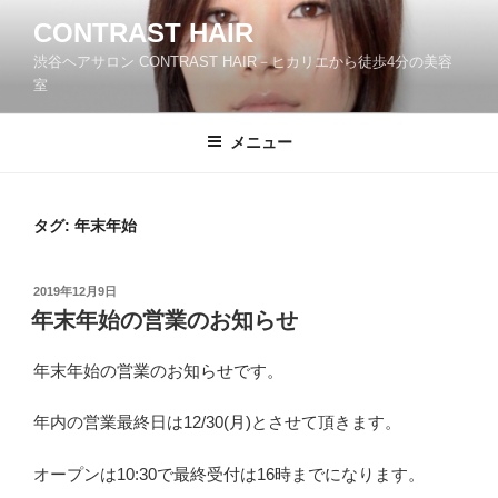
コ
CONTRAST HAIR
ン
渋谷ヘアサロン CONTRAST HAIR－ヒカリエから徒歩4分の美容
テ
室
ン
ツ
メニュー
へ
ス
キ
ッ
タグ:
年末年始
プ
投
2019年12月9日
稿
年末年始の営業のお知らせ
日:
年末年始の営業のお知らせです。
年内の営業最終日は12/30(月)とさせて頂きます。
オープンは10:30で最終受付は16時までになります。