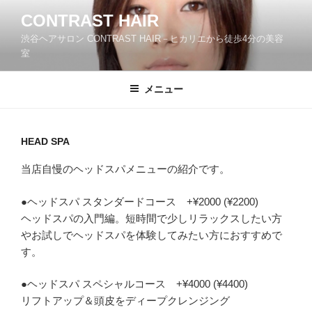
コ
CONTRAST HAIR
ン
渋谷ヘアサロン CONTRAST HAIR－ヒカリエから徒歩4分の美容
テ
室
ン
ツ
メニュー
へ
ス
キ
ッ
HEAD SPA
プ
当店自慢のヘッドスパメニューの紹介です。
●ヘッドスパ スタンダードコース +¥2000 (¥2200)
ヘッドスパの入門編。短時間で少しリラックスしたい方
やお試しでヘッドスパを体験してみたい方におすすめで
す。
●ヘッドスパ スペシャルコース +¥4000 (¥4400)
リフトアップ＆頭皮をディープクレンジング