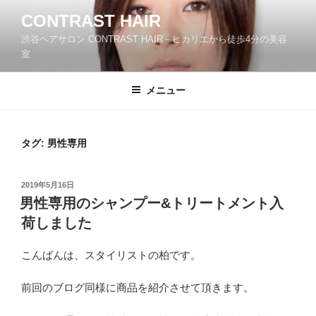
コ
CONTRAST HAIR
ン
渋谷ヘアサロン CONTRAST HAIR－ヒカリエから徒歩4分の美容
テ
室
ン
ツ
メニュー
へ
ス
キ
ッ
タグ:
男性専用
プ
投
2019年5月16日
稿
男性専用のシャンプー&トリートメント入
日:
荷しました
こんばんは、スタイリストの柏です。
前回のブログ同様に商品を紹介させて頂きます。