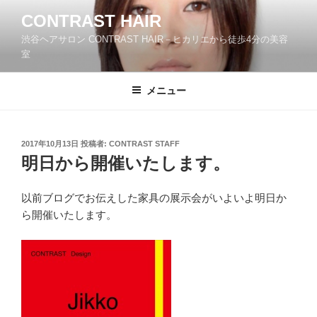
コ
CONTRAST HAIR
ン
渋谷ヘアサロン CONTRAST HAIR－ヒカリエから徒歩4分の美容
テ
室
ン
ツ
メニュー
へ
ス
キ
ッ
投
2017年10月13日
投稿者:
CONTRAST STAFF
稿
明日から開催いたします。
プ
日:
以前ブログでお伝えした家具の展示会がいよいよ明日か
ら開催いたします。