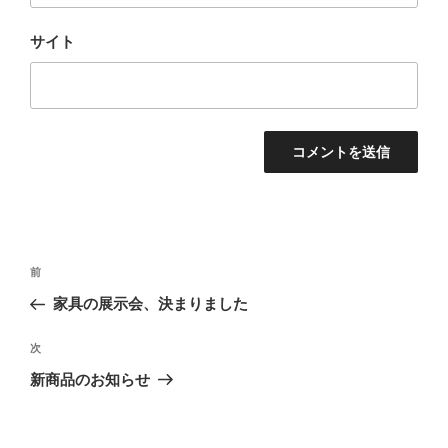
サイト
投
前
前
稿
の
家具の展示会、決まりました
ナ
投
ビ
稿
次
次
ゲ
の
新商品のお知らせ
投
ー
稿
シ