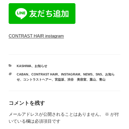
CONTRAST HAIR instagram
カ
KASHIWA
、
お知らせ
テ
タ
CABAN
、
CONTRAST HAIR
、
INSTAGRAM
、
NEWS
、
SNS
、
お知ら
ゴ
グ
せ
、
コントラストヘアー
、
宮益坂
、
渋谷 美容室
、
葉山
、
青山
リ
ー
コメントを残す
メールアドレスが公開されることはありません。
※
が付
いている欄は必須項目です