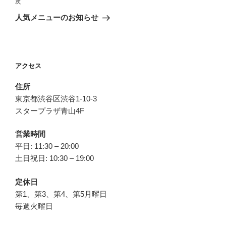
ビ
稿
次
次
ゲ
の
人気メニューのお知らせ
投
ー
稿
シ
ョ
アクセス
ン
住所
東京都渋谷区渋谷1-10-3
スタープラザ青山4F
営業時間
平日: 11:30 – 20:00
土日祝日: 10:30 – 19:00
定休日
第1、第3、第4、第5月曜日
毎週火曜日