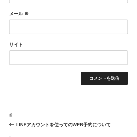
メール
※
サイト
投
前
前
稿
の
LINEアカウントを使ってのWEB予約について
ナ
投