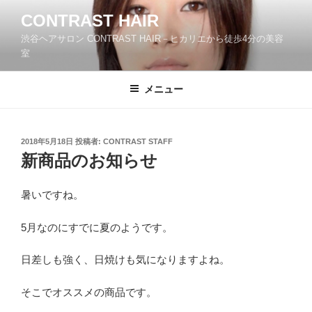
コ
CONTRAST HAIR
ン
渋谷ヘアサロン CONTRAST HAIR－ヒカリエから徒歩4分の美容
テ
室
ン
ツ
メニュー
へ
ス
キ
ッ
投
2018年5月18日
投稿者:
CONTRAST STAFF
稿
新商品のお知らせ
プ
日:
暑いですね。
5月なのにすでに夏のようです。
日差しも強く、日焼けも気になりますよね。
そこでオススメの商品です。