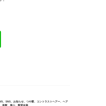
WS
、
SNS
、
お知らせ
、
つや髪
、
コントラストヘアー
、
ヘア
、
美髪
、
青山
、
髪質改善