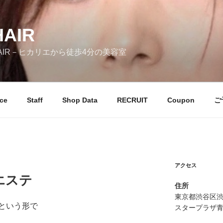
HAIR
HAIR－ヒカリエから徒歩4分の美容室
ice
Staff
Shop Data
RECRUIT
Coupon
ご
アクセス
エステ
住所
東京都渋谷区渋谷
という形で
スタープラザ青