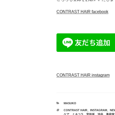
CONTRAST HAIR facebook
CONTRAST HAIR instagram
カ
MASUKO
テ
タ
CONTRAST HAIR
、
INSTAGRAM
、
NE
ゴ
グ
ケア
、
ミネコラ
、
宮益坂
、
渋谷 美容室