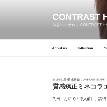
コ
ン
テ
CONTRAST 
ン
渋谷ヘアサロン CONTRAST 
ツ
へ
ス
キ
About us
Collection
Pr
ッ
プ
投
2018年11月8日
投稿者:
CONTRAST STAFF
稿
質感矯正ミネコラ
日:
先日、お店での導入前に、講習