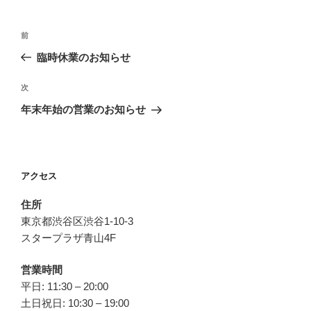
投
前
前
稿
の
臨時休業のお知らせ
ナ
投
ビ
稿
次
次
ゲ
の
年末年始の営業のお知らせ
投
ー
稿
シ
ョ
アクセス
ン
住所
東京都渋谷区渋谷1-10-3
スタープラザ青山4F
営業時間
平日: 11:30 – 20:00
土日祝日: 10:30 – 19:00