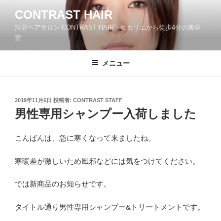
コ
CONTRAST HAIR
ン
渋谷ヘアサロン CONTRAST HAIR－ヒカリエから徒歩4分の美容
テ
室
ン
ツ
メニュー
へ
ス
キ
ッ
投
2019年11月6日
投稿者:
CONTRAST STAFF
稿
男性専用シャンプー入荷しました
プ
日:
こんばんは、急に寒くなって来ましたね。
寒暖差が激しいため風邪などには気をつけてください。
では新商品のお知らせです。
タイトル通り男性専用シャンプー&トリートメントです。