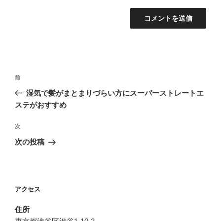
投
前
前
稿
の
湿気で髪がまとまりづらい方にスーパーストレートエ
ナ
投
ステがおすすめ
ビ
稿
ゲ
次
次
の
ー
次の投稿
投
シ
稿
ョ
ン
アクセス
住所