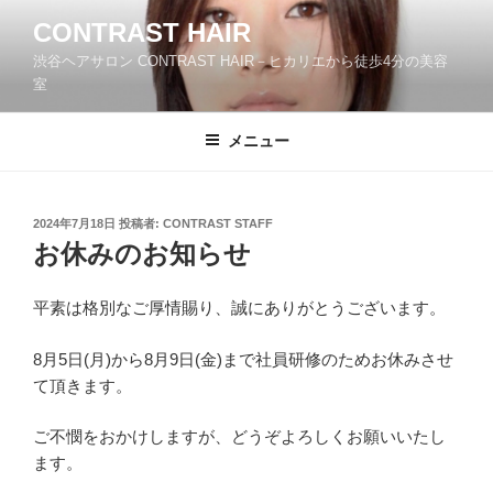
コ
CONTRAST HAIR
ン
渋谷ヘアサロン CONTRAST HAIR－ヒカリエから徒歩4分の美容
テ
室
ン
ツ
メニュー
へ
ス
キ
ッ
投
2024年7月18日
投稿者:
CONTRAST STAFF
稿
お休みのお知らせ
プ
日:
平素は格別なご厚情賜り、誠にありがとうございます。
8月5日(月)から8月9日(金)まで社員研修のためお休みさせ
て頂きます。
ご不憫をおかけしますが、どうぞよろしくお願いいたし
ます。