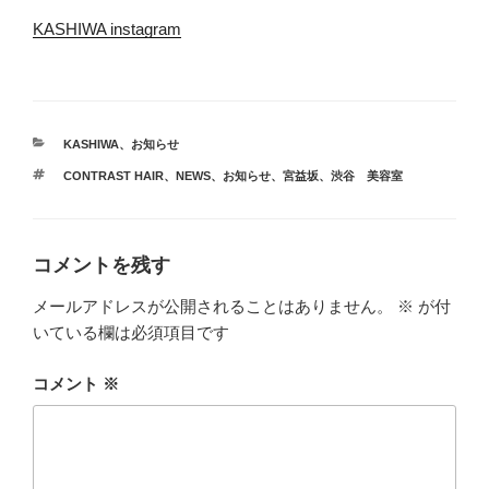
KASHIWA instagram
カ
KASHIWA
、
お知らせ
テ
タ
CONTRAST HAIR
、
NEWS
、
お知らせ
、
宮益坂
、
渋谷 美容室
ゴ
グ
リ
ー
コメントを残す
メールアドレスが公開されることはありません。
※
が付
いている欄は必須項目です
コメント
※