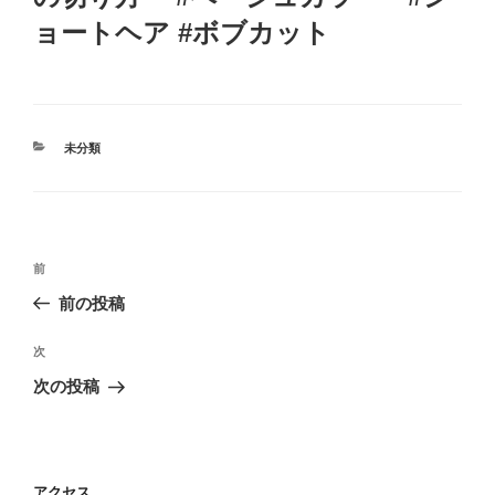
ョートヘア #ボブカット
カ
未分類
テ
ゴ
リ
ー
投
前
前
稿
の
前の投稿
ナ
投
ビ
稿
次
次
ゲ
の
次の投稿
投
ー
稿
シ
ョ
アクセス