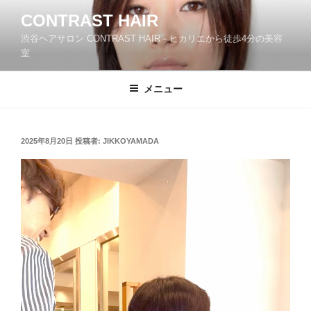
コ
CONTRAST HAIR
ン
渋谷ヘアサロン CONTRAST HAIR－ヒカリエから徒歩4分の美容
テ
室
ン
ツ
メニュー
へ
ス
キ
ッ
投
2025年8月20日
投稿者:
JIKKOYAMADA
稿
プ
日: