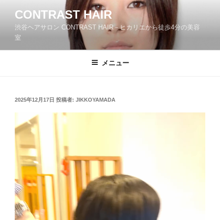
コ
CONTRAST HAIR
ン
渋谷ヘアサロン CONTRAST HAIR－ヒカリエから徒歩4分の美容
テ
室
ン
ツ
メニュー
へ
ス
キ
ッ
投
2025年12月17日
投稿者:
JIKKOYAMADA
稿
プ
日: