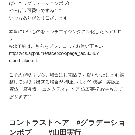
ばっさりグラデーションボブに
やっぱり可愛いですね^_^
いつもありがとうございます
本当にいいものをアンチエイジングに特化したヘアサロ
ン
web予約はこちらをプッシュしてお使い下さい
https://cs.appnt.me/facebook/page_tab/3086?
stand_alone=1
ご予約が取りづらい場合はお電話で お願いいたします 調
整してお取り出来る場合が 御座います^
^ 渋谷 美容室
青山 宮益坂 コントラスト ヘア 山田実行 お待ちして
おります^
^
コントラストヘア #グラデーショ
ンボブ #山田実行