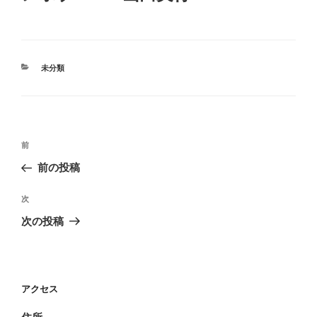
カ
未分類
テ
ゴ
リ
ー
投
前
前
稿
の
前の投稿
ナ
投
ビ
稿
次
次
ゲ
の
次の投稿
投
ー
稿
シ
ョ
アクセス
ン