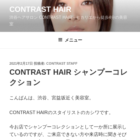
コ
CONTRAST HAIR
ン
渋谷ヘアサロン CONTRAST HAIR－ヒカリエから徒歩4分の美容
テ
室
ン
ツ
メニュー
へ
ス
キ
ッ
投
2021年2月17日
投稿者:
CONTRAST STAFF
稿
CONTRAST HAIR シャンプーコレ
プ
日:
クション
こんばんは、渋谷、宮益坂近く美容室。
CONTRAST HAIRのスタイリストのカシワです。
今お店でシャンプーコレクションとして一か所に展示し
ているのですが、ご来店できない方や来店時に聞きそび