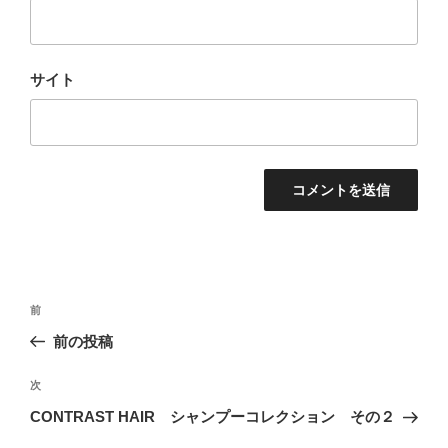
サイト
投
前
前
稿
の
前の投稿
ナ
投
ビ
稿
次
次
ゲ
の
CONTRAST HAIR シャンプーコレクション その２
投
ー