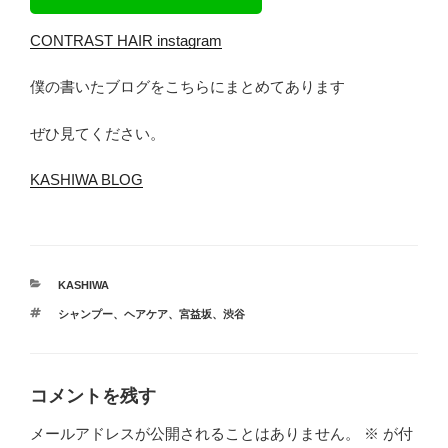
CONTRAST HAIR instagram
僕の書いたブログをこちらにまとめてあります
ぜひ見てください。
KASHIWA BLOG
カ
KASHIWA
テ
タ
シャンプー
、
ヘアケア
、
宮益坂
、
渋谷
ゴ
グ
リ
ー
コメントを残す
メールアドレスが公開されることはありません。
※
が付