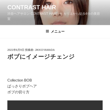
コ
CONTRAST HAIR
ン
渋谷ヘアサロン CONTRAST HAIR－ヒカリエから徒歩4分の美容
テ
室
ン
ツ
メニュー
へ
ス
キ
ッ
投
2021年6月9日
投稿者:
JIKKOYAMADA
稿
ボブにイメージチェンジ
プ
日:
Collection BOB
ばっさりボブヘア
ボブの切り方