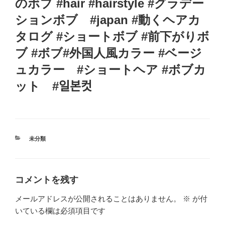
のボブ #hair #hairstyle #グラデー
ションボブ #japan #動くヘアカ
タログ #ショートボブ #前下がりボ
ブ #ボブ#外国人風カラー #ベージ
ュカラー #ショートヘア #ボブカ
ット #일본컷
カ
未分類
テ
ゴ
リ
ー
コメントを残す
メールアドレスが公開されることはありません。
※
が付
いている欄は必須項目です