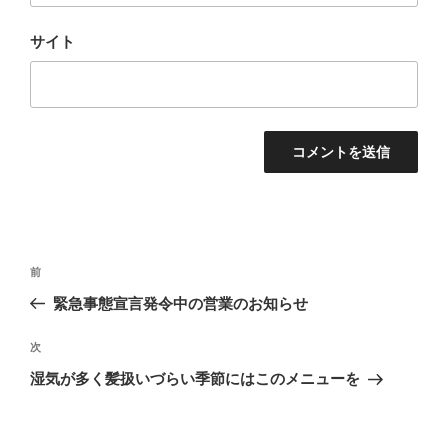
サイト
投
前
前
稿
の
緊急事態宣言発令中の営業のお知らせ
ナ
投
ビ
稿
次
次
ゲ
の
湿気が多く髪扱いづらい季節にはこのメニューを
投
ー
稿
シ