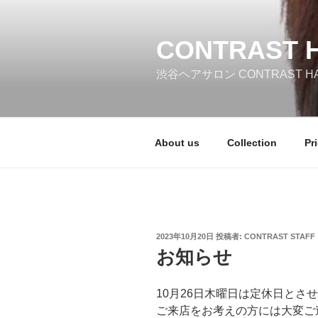
コ
ン
テ
CONTRAST 
ン
渋谷ヘアサロン CONTRAST 
ツ
へ
ス
キ
About us
Collection
Pr
ッ
プ
投
2023年10月20日
投稿者:
CONTRAST STAFF
稿
お知らせ
日:
10月26日木曜日は定休日とさ
ご来店をお考えの方には大変ご