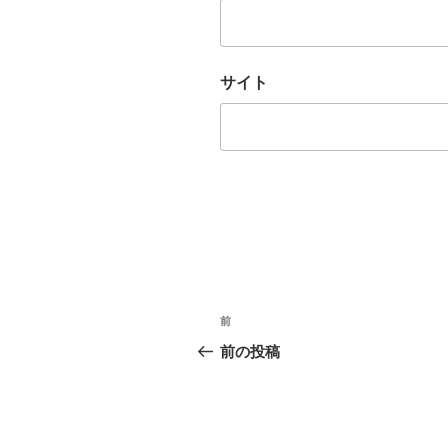
サイト
投
前
前
稿
の
前の投稿
投
ナ
稿
ビ