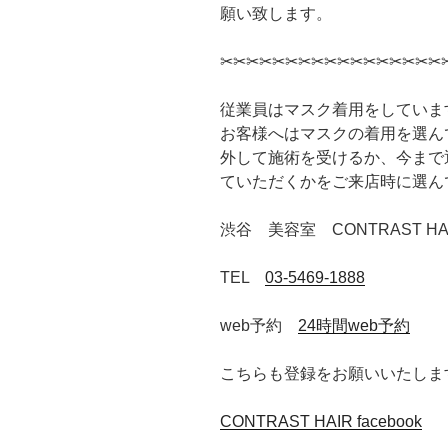
願い致します。
✂︎✂︎✂︎✂︎✂︎✂︎✂︎✂︎✂︎✂︎✂︎✂︎✂︎✂︎✂︎✂︎✂︎✂
従業員はマスク着用をしていま
お客様へはマスクの着用を選ん
外して施術を受けるか、今まで
ていただくかをご来店時に選ん
渋谷 美容室 CONTRAST HA
TEL
03-5469-1888
web予約
24時間web予約
こちらも登録をお願いいたしま
CONTRAST HAIR facebook