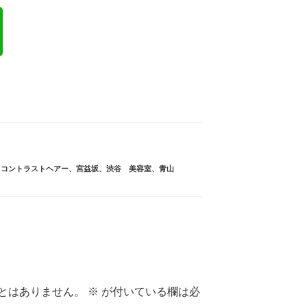
、
コントラストヘアー
、
宮益坂
、
渋谷 美容室
、
青山
とはありません。
※
が付いている欄は必