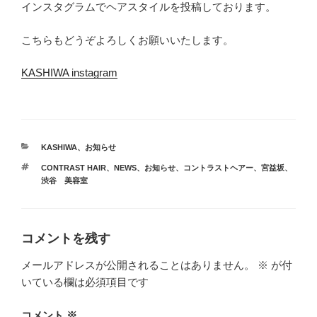
インスタグラムでヘアスタイルを投稿しております。
こちらもどうぞよろしくお願いいたします。
KASHIWA instagram
カ
KASHIWA
、
お知らせ
テ
タ
CONTRAST HAIR
、
NEWS
、
お知らせ
、
コントラストヘアー
、
宮益坂
、
ゴ
グ
渋谷 美容室
リ
ー
コメントを残す
メールアドレスが公開されることはありません。
※
が付
いている欄は必須項目です
コメント
※