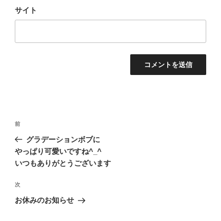
サイト
投
前
前
稿
の
グラデーションボブに
ナ
投
やっぱり可愛いですね^_^
ビ
稿
いつもありがとうございます
ゲ
次
次
ー
の
シ
お休みのお知らせ
投
ョ
稿