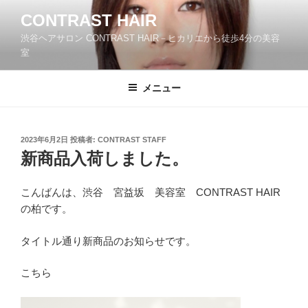
コ
CONTRAST HAIR
ン
渋谷ヘアサロン CONTRAST HAIR－ヒカリエから徒歩4分の美容
テ
室
ン
ツ
メニュー
へ
ス
キ
ッ
投
2023年6月2日
投稿者:
CONTRAST STAFF
稿
新商品入荷しました。
プ
日:
こんばんは、渋谷 宮益坂 美容室 CONTRAST HAIR
の柏です。
タイトル通り新商品のお知らせです。
こちら